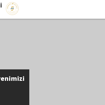
İ
elişimi Bölümümüzün
asyonu Hk.