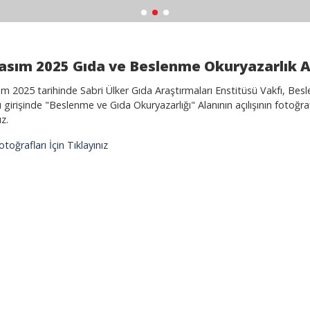
asım 2025 Gıda ve Beslenme Okuryazarlık Ala
ım 2025 tarihinde Sabri Ülker Gıda Araştırmaları Enstitüsü Vakfı, Be
ı girişinde "Beslenme ve Gıda Okuryazarlığı" Alanının açılışının fotoğr
ız.
Fotoğrafları İçin Tıklayınız