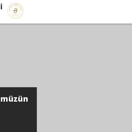
İ
mümüzün