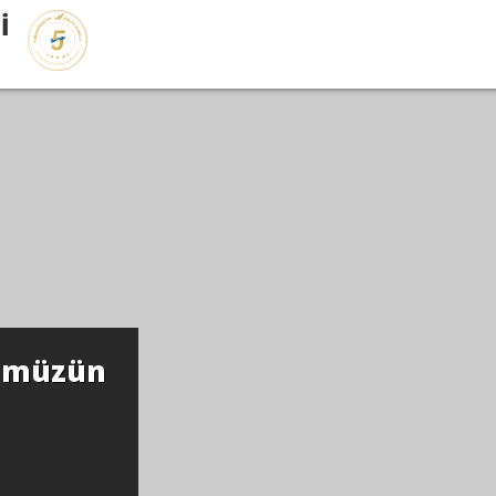
İ
mümüzün